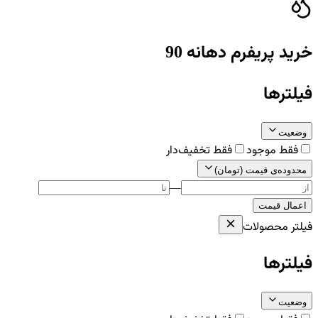
خرید پریفرم دهانه 90
فیلترها
وضعیت
فقط موجود
فقط تخفیف‌دار
محدوده‌ی قیمت (تومان)
—
اعمال قیمت
فیلتر محصولات
فیلترها
وضعیت