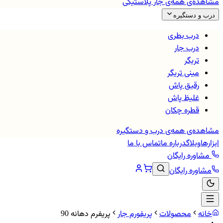
مشاهده‌ی همه‌ی
جار پلاستیکی
درب و دستگیره
درب بطری
درب جار
تریگر
مینی تریگر
رقیق پاش
غلیظ پاش
قطره چکان
مشاهده‌ی همه‌ی
درب و دستگیره
ابزارها
وبلاگ
درباره ما
تماس با ما
مشاوره رایگان
مشاوره رایگان
خانه
محصولات
پریفورم جار
پریفرم دهانه 90