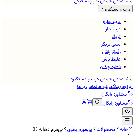
مشاهده‌ی همه‌ی
جار پلاستیکی
درب و دستگیره
درب بطری
درب جار
تریگر
مینی تریگر
رقیق پاش
غلیظ پاش
قطره چکان
مشاهده‌ی همه‌ی
درب و دستگیره
ابزارها
وبلاگ
درباره ما
تماس با ما
مشاوره رایگان
مشاوره رایگان
خانه
محصولات
پریفورم بطری
پریفرم دهانه 38