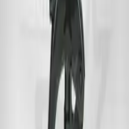
وضعیت
فقط موجود
فقط تخفیف‌دار
محدوده‌ی قیمت (تومان)
از
۳۶,۹۵۰
تا
۳۶,۹۵۰
—
اعمال قیمت
دهانه
رنگ
۱
محصول
فیلترها
مرتب‌سازی:
جدیدترین
مینی تریگر دهانه 24
مینی تریگر