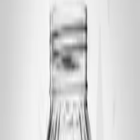
خرید جار دهانه 120
فیلترها
وضعیت
فقط موجود
فقط تخفیف‌دار
محدوده‌ی قیمت (تومان)
از
۸۵,۰۰۰
تا
۱۵۲,۰۰۰
—
اعمال قیمت
حجم
دهانه
وزن
کاربرد